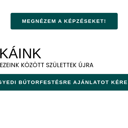
KBA, KLUBFOGLALKOZÁSAINKBA, HOGY TE IS
MEGNÉZEM A KÉPZÉSEKET!
KÁINK
EZEINK KÖZÖTT SZÜLETTEK ÚJRA
GYEDI BÚTORFESTÉSRE AJÁNLATOT KÉRE
ELÉRHETŐSÉG
K