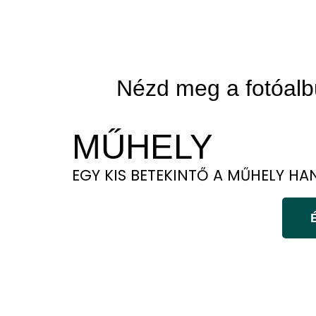
Nézd meg a fotóalb
MŰHELY
EGY KIS BETEKINTŐ A MŰHELY H
KURZUSOK