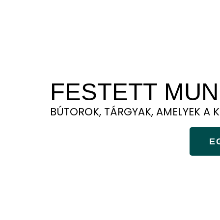
KUKUCSKÁLJ BE A TANFOLYAMAIN
FESTETT MUN
BÚTOROK, TÁRGYAK, AMELYEK A K
E
LINKEK