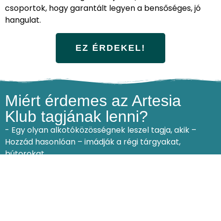
csoportok, hogy garantált legyen a bensőséges, jó
hangulat.
EZ ÉRDEKEL!
Miért érdemes az Artesia
Klub tagjának lenni?
- Egy olyan alkotóközösségnek leszel tagja, akik –
Hozzád hasonlóan – imádják a régi tárgyakat,
bútorokat.
- Lesz rendszeres „ÉNIDŐD”, amikor kikapcsolódhatsz
az alkotáson keresztül = a klubnapok után úgy mész
haza, mint egy boldogsággal feltöltött Duracell-
nyuszi.