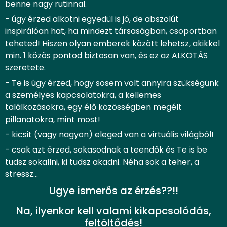
benne nagy rutinnal.
- úgy érzed alkotni egyedül is jó, de abszolút
inspirálóan hat, ha mindezt társaságban, csoportban
teheted! Hiszen olyan emberek között lehetsz, akikkel
min. 1 közös pontod biztosan van, és ez az ALKOTÁS
szeretete.
- Te is úgy érzed, hogy sosem volt annyira szükségünk
a személyes kapcsolatokra, a kellemes
találkozásokra, egy élő közösségben megélt
pillanatokra, mint most!
- kicsit (vagy nagyon) eleged van a virtuális világból!
- csak azt érzed, sokasodnak a teendők és Te is be
tudsz sokallni, ki tudsz akadni. Néha sok a teher, a
stressz…
Ugye ismerős az érzés??!!
Na, ilyenkor kell valami kikapcsolódás,
feltöltődés!