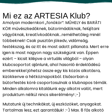
Mi ez az ARTESIA Klub?
Amolyan modernkori „fonókör”: MŰHELY és BARÁTI
KÖR művészkedőknek, bútorimádóknak, felújítani
vágyóknak, kreatívkodóknak…remélhetőleg minél
többeknek! Csak pusztán jókedv, vidámság,
festékszag, és az itt és most adott pillanata. Mert erre
igen is most nagyon nagy szükségünk van. Éppen
ezért – kicsit kilépve a virtuális világból – olyan
klubcsoportot ajánlunk, ahol hasonló érdeklődésű
emberekkel jöhetsz össze egy kis közös alkotásra,
kizökkenve a hétköznapokból. Elsősorban a
bútorfestés köré csoportosulnak a klubnapos témák.
Minden alkalomra kitalálunk egy alkotni valót, mert
produktum nélkül nincs sikerélmény! ;-)
Mutatunk új technikákat, új eszközöket, anyagokat.
Tartalmas lesz, ezt garantáljuk! :-) Max. 8 fős alkotó