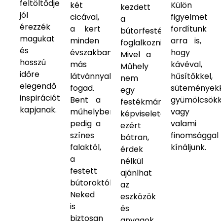
feltöltődjenek,
két
Külön
kezdett
jól
cicával,
figyelmet
a
érezzék
a kert
fordítunk
bútorfestéssel
magukat
minden
arra is,
foglalkozni.
és
évszakban
hogy
Mivel a
hosszú
más
kávéval,
Műhely
időre
látvánnyal
hűsítőkkel,
nem
elegendő
fogad.
süteményekk
egy
inspirációt
Bent a
gyümölcsökk
festékmárka
kapjanak.
műhelyben
vagy
képviselete,
pedig a
valami
ezért
színes
finomsággal
bátran,
falaktól,
kínáljunk.
érdek
a
nélkül
festett
ajánlhat
bútoroktól
az
Neked
eszközök
is
és
biztosan
anyagok