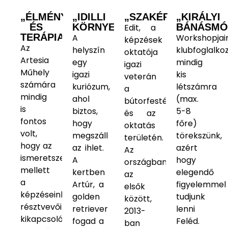
„ÉLMÉNY
„IDILLI
„SZAKÉRTELEM”
„KIRÁLYI
ÉS
KÖRNYEZET”
BÁNÁSMÓ
Edit, a
TERÁPIA”
A
Workshopjai
képzések
Az
helyszín
klubfoglalko
oktatója
Artesia
egy
mindig
igazi
Műhely
igazi
kis
veterán
számára
kuriózum,
létszámra
a
mindig
ahol
(max.
bútorfestés
is
biztos,
5-8
és az
fontos
hogy
főre)
oktatás
volt,
megszáll
törekszünk,
területén.
hogy az
az ihlet.
azért
Az
ismeretszerzés
A
hogy
országban
mellett
kertben
elegendő
az
a
Artúr, a
figyelemmel
elsők
képzéseink
golden
tudjunk
között,
résztvevői
retriever
lenni
2013-
kikapcsolódjanak,
fogad a
Feléd.
ban