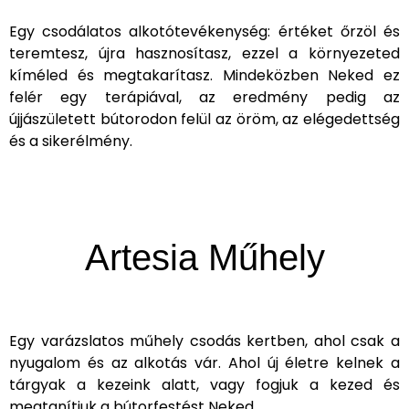
Egy csodálatos alkotótevékenység: értéket őrzöl és
teremtesz, újra hasznosítasz, ezzel a környezeted
kíméled és megtakarítasz. Mindeközben Neked ez
felér egy terápiával, az eredmény pedig az
újjászületett bútorodon felül az öröm, az elégedettség
és a sikerélmény.
Artesia Műhely
Egy varázslatos műhely csodás kertben, ahol csak a
nyugalom és az alkotás vár. Ahol új életre kelnek a
tárgyak a kezeink alatt, vagy fogjuk a kezed és
megtanítjuk a bútorfestést Neked.