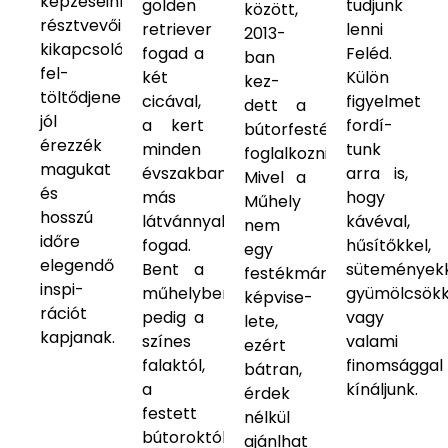
képzéseink
golden
tudjunk
között,
résztvevői
retriever
lenni
2013-
kikapcsolódjanak,
fogad a
Feléd.
ban
fel-
két
Külön
kez-
töltődjenek,
cicával,
figyelmet
dett a
jól
a kert
fordí-
bútorfestéssel
érezzék
minden
tunk
foglalkozni.
magukat
évszakban
arra is,
Mivel a
és
más
hogy
Műhely
hosszú
látvánnyal
kávéval,
nem
időre
fogad.
hűsítőkkel,
egy
elegendő
Bent a
süteményekk
festékmárka
inspi-
műhelyben
gyümölcsökk
képvise-
rációt
pedig a
vagy
lete,
kapjanak.
színes
valami
ezért
falaktól,
finomsággal
bátran,
a
kínáljunk.
érdek
festett
nélkül
bútoroktól
ajánlhat