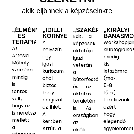
akik eljönnek a képzéseinkre
„ÉLMÉNY
„IDILLI
„SZAKÉRTELEM”
„KIRÁLYI
ÉS
KÖRNYEZET”
BÁNÁSMÓ
Edit, a
TERÁPIA”
A
Workshopjai
képzések
Az
helyszín
klubfoglalko
oktatója
Artesia
egy
mindig
igazi
Műhely
igazi
kis
veterán
számára
kuriózum,
létszámra
a
mindig
ahol
(max.
bútorfestés
is
biztos,
5-8
és az
fontos
hogy
főre)
oktatás
volt,
megszáll
törekszünk,
területén
hogy az
az ihlet.
azért
is. Az
ismeretszerzés
A
hogy
országban
mellett
kertben
elegendő
az
a
Artúr, a
figyelemmel
elsők