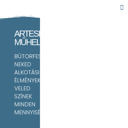
ARTESIA
MŰHELY
BÚTORFESTÉS
NEKED
ALKOTÁSI
ÉLMÉNYEK
VELED
SZÍNEK
MINDEN
MENNYISÉGBEN