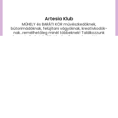
Artesia Klub
MŰHELY és BARÁTI KÖR művészkedőknek,
bútorimádóknak, felújítani vágyóknak, kreatívkodók-
nak...remélhetőleg minél többeknek! Találkozzunk
havonta 1 péntek délután és alkossunk együtt egy
modernkori „fonókörben”!